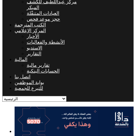
مركز عبداللطيف للكشف
المبكر
العيادات المتنقّلة
حجز موعد فحص
الكتب المترجمة
المركز الإعلامي
الأخبار
الأنشطة والفعاليات
الاستديو
التقارير
المالية
تقارير مالية
الحسابات البنكية
اتصل بنا
بوابة الموظفين
للتبرع للجمعية