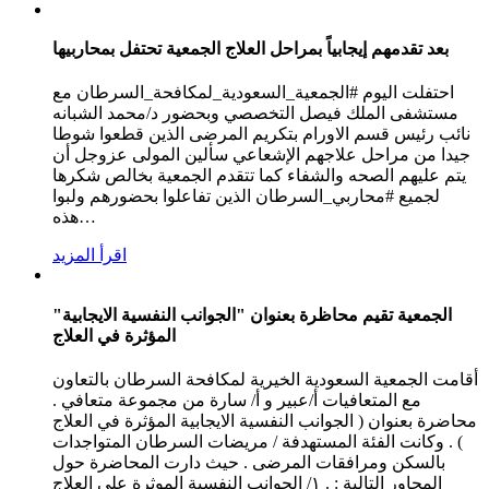
بعد تقدمهم إيجابياً بمراحل العلاج الجمعية تحتفل بمحاربيها
احتفلت اليوم #الجمعية_السعودية_لمكافحة_السرطان مع
مستشفى الملك فيصل التخصصي وبحضور د/محمد الشبانه
نائب رئيس قسم الاورام بتكريم المرضى الذين قطعوا شوطا
جيدا من مراحل علاجهم الإشعاعي سألين المولى عزوجل أن
يتم عليهم الصحه والشفاء كما تتقدم الجمعية بخالص شكرها
لجميع #محاربي_السرطان الذين تفاعلوا بحضورهم ولبوا
…
هذه
اقرأ المزيد
"الجمعية تقيم محاظرة بعنوان "الجوانب النفسية الايجابية
المؤثرة في العلاج
أقامت الجمعية السعودية الخيرية لمكافحة السرطان بالتعاون
مع المتعافيات أ/عبير و أ/ سارة من مجموعة متعافي .
محاضرة بعنوان ( الجوانب النفسية الايجابية المؤثرة في العلاج
) . وكانت الفئة المستهدفة / مريضات السرطان المتواجدات
بالسكن ومرافقات المرضى . حيث دارت المحاضرة حول
المحاور التالية : . ١/ الجوانب النفسية الموثرة على العلاج