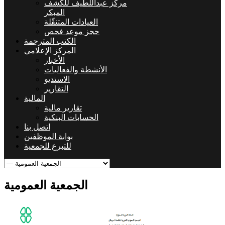
مركز عبداللطيف للكشف
المبكر
العيادات المتنقّلة
حجز موعد فحص
الكتب المترجمة
المركز الإعلامي
الأخبار
الأنشطة والفعاليات
الاستديو
التقارير
المالية
تقارير مالية
الحسابات البنكية
اتصل بنا
بوابة الموظفين
للتبرع للجمعية
الجمعية العمومية