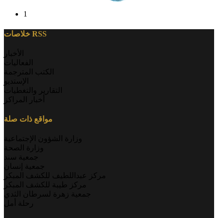
1
خلاصات RSS
الأخبار
الفعاليات
الكتب المترجمة
الإستديو
التقارير والتغطيات
أخبار المراكز
مواقع ذات صلة
وزارة الشؤون الإجتماعية
وزارة الصحة
جمعية سند
جمعية إنسان
مركز عبداللطيف للكشف المبكر
مركز طيبة للكشف المبكر
جمعية زهرة لسرطان الثدي
رحلة أمل