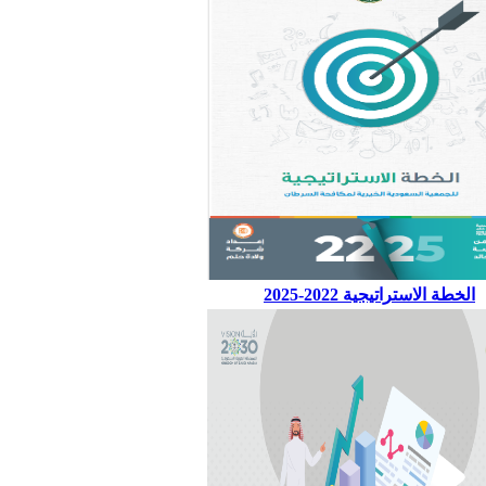
الخطة الاستراتيجية 2022-2025