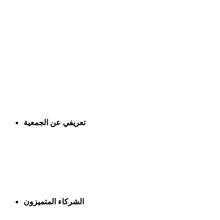
تعريفي عن الجمعية
الشركاء المتميزون