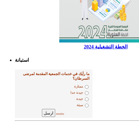
الخطة التشغيلية 2024
استبانة
ما رأيك في خدمات الجمعية المقدمة لمرضى
السرطان؟
ممتازة
جيدة جدا
جيدة
سيئة
ارسل
results